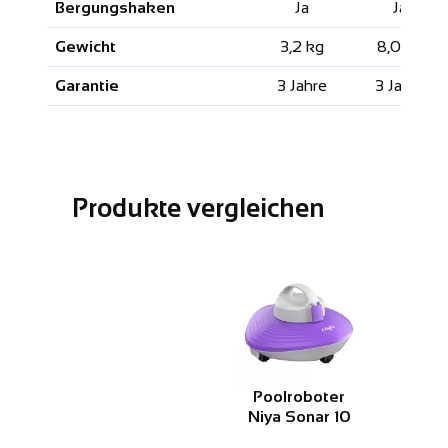
Bergungshaken
Ja
Ja
Gewicht
3,2 kg
8,0 kg
Garantie
3 Jahre
3 Jahre
Produkte vergleichen
Poolro
Poolroboter
Niya So
Niya Sonar 10
kabell