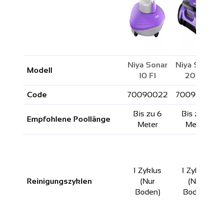
Niya Sonar
Niya Sonar
Modell
10 F1
20 F2
Code
70090022
70090023
Bis zu 6
Bis zu 8
Empfohlene Poollänge
Meter
Meter
1 Zyklus
1 Zyklus
Reinigungszyklen
(Nur
(Nur
Boden)
Boden)