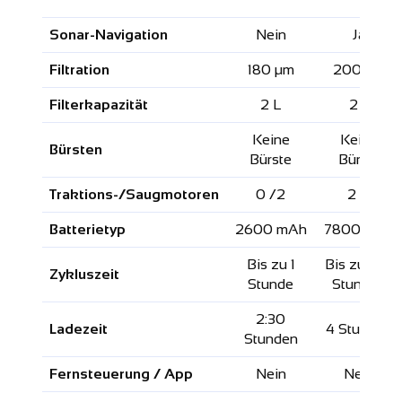
Sonar-Navigation
Nein
Ja
Filtration
180 µm
200 µm
Filterkapazität
2 L
2 L
Keine
Keine
Bürsten
Bürste
Bürste
Traktions-/Saugmotoren
0 /2
2 /1
Batterietyp
2600 mAh
7800 mAh
Bis zu 1
Bis zu 1:30
Zykluszeit
Stunde
Stunden
2:30
Ladezeit
4 Stunden
Stunden
Fernsteuerung / App
Nein
Nein