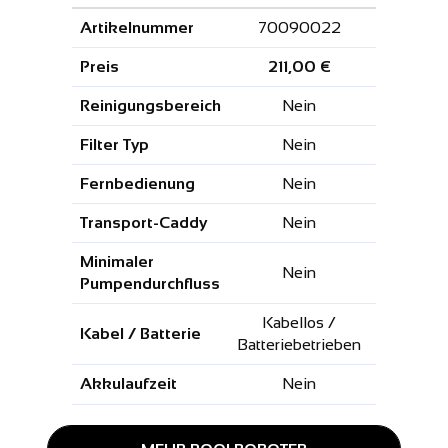
Artikelnummer
70090022
7009
Preis
211,00 €
271,0
Reinigungsbereich
Nein
Nei
Filter Typ
Nein
Nei
Fernbedienung
Nein
Nei
Transport-Caddy
Nein
Nei
Minimaler
Nein
Nei
Pumpendurchfluss
Kabellos /
Kabell
Kabel / Batterie
Batteriebetrieben
Batterieb
Akkulaufzeit
Nein
Nei