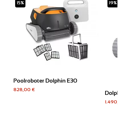
15%
19%
Poolroboter Dolphin E30
828,00 €
Dolphin 
1.490,00 