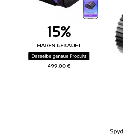
15%
HABEN GEKAUFT
Dasselbe genaue Produkt
499,00 €
Spyder E