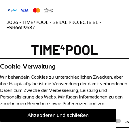
Cookie-Einstellungen
ESB66119587
Montag bis Freitag 9:00-18:00 Uhr
2026 - TIME⁴POOL - BERAL PROJECTS SL -
ESB66119587
Cookie-Verwaltung
Wir behandeln Cookies zu unterschiedlichen Zwecken, aber
ihre Hauptaufgabe ist die Verwendung der damit verbundenen
Daten zum Zwecke der Verbesserung, Leistung und
Personalisierung des Webs. Wir fügen Informationen zu den
zugehörigen Bereichen sowie Präferenzen und zur
Konfiguration Ihres Browsers oder Ihrer Geräte ein.
Akzeptieren und schließen
Alle akzeptieren
NEIN
JA