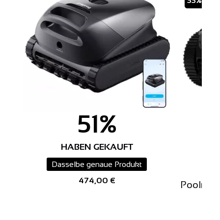
33%
51%
HABEN GEKAUFT
Dasselbe genaue Produkt
474,00 €
Poolrobo