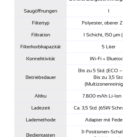
Saugöffnungen
1
Filtertyp
Polyester, oberer Zugang
Filtration
1 Schicht, 150 μm (TBD)
Filterkorbkapazität
5 Liter
Konnektivität
Wi-Fi + Bluetooth
Bis zu 5 Std. (ECO – Bode
Betriebsdauer
Bis zu 3,5 Std.
(Multizonenreinigung)
Akku
7.800 mAh Li-Ion (TBD)
Ladezeit
Ca. 3,5 Std. (65W Schnelllad
Lademethode
Adapter mit Federstift
3-Positionen-Schalter mit
Bedientasten