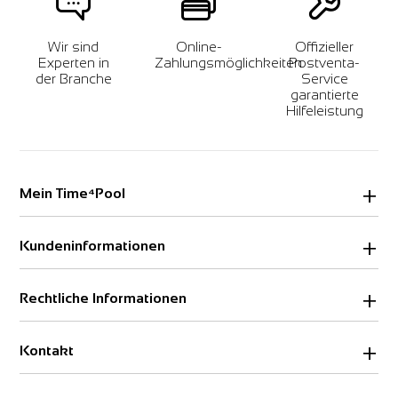
Wir sind
Online-
Offizieller
Experten in
Zahlungsmöglichkeiten
Postventa-
der Branche
Service
garantierte
Hilfeleistung
Mein Time⁴Pool
Login
Kundeninformationen
Ausloggen
Über uns
Rechtliche Informationen
Streitbeilegung
KONTAKT
Impressum
Kontakt
Datenschutzerklärung
AGB & AVV
info@time4pool.de