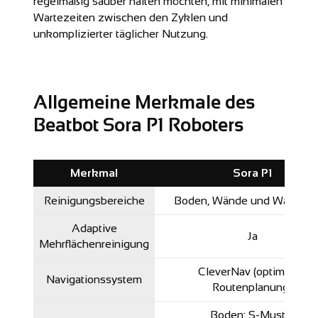
regelmäßig sauber halten möchten, mit minimalen
Wartezeiten zwischen den Zyklen und
unkomplizierter täglicher Nutzung.
Allgemeine Merkmale des
Beatbot Sora P1 Roboters
Merkmal
Sora P1
Reinigungsbereiche
Boden, Wände und Wasserli
Adaptive
Ja
Mehrflächenreinigung
CleverNav (optimierte
Navigationssystem
Routenplanung)
Boden: S-Muster