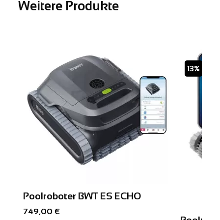
Weitere Produkte
13%
Poolroboter BWT ES ECHO
749,00 €
Poolrob