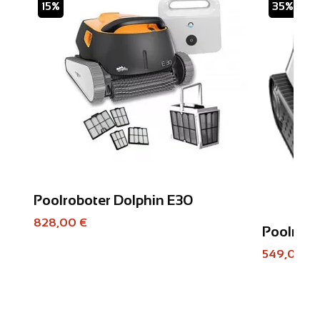
15%
35%
Poolroboter Dolphin E30
828,00 €
Poolrobo
549,00 €