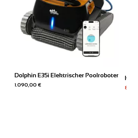
Dolphin E35i Elektrischer Poolroboter
Kabe
1.090,00 €
899,