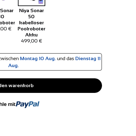
 Sonar
Niya Sonar
30
50
oboter
kabelloser
,00 €
Poolroboter
Akku
499,00 €
: zwischen
Montag 10 Aug.
und das
Dienstag 11
Aug.
 den warenkorb
hle mit