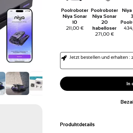
Poolroboter
Poolroboter
Niya
Niya Sonar
Niya Sonar
10
20
Poolr
211,00 €
kabelloser
434
271,00 €
Jetzt bestellen und erhalten 
In
Beza
Produktdetails