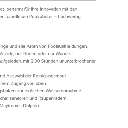
s, bekannt für ihre Innovation mit den
sen kabellosen Poolroboter – hochwertig,
Länge und alle Arten von Poolauskleidungen.
Wände, nur Boden oder nur Wände.
fgeladen, mit 2:30 Stunden ununterbrochener
und Auswahl der Reinigungsmodi.
achem Zugang von oben.
gshaken zur einfachen Wasserentnahme.
aschallsensoren und Raupenrädern.
Maytronics Dolphin.