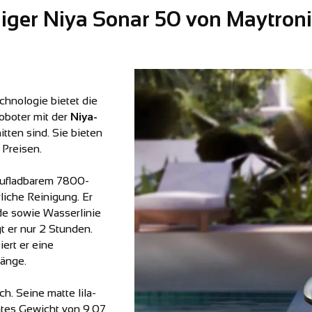
niger Niya Sonar 50 von Maytron
chnologie bietet die
oboter mit der
Niya-
tten sind. Sie bieten
Preisen.
raufladbarem 7800-
iche Reinigung. Er
de sowie Wasserlinie
t er nur 2 Stunden.
iert er eine
Länge.
h. Seine matte lila-
htes Gewicht von 9,07