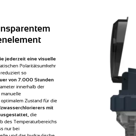
ransparentem
lenelement
ie jederzeit eine visuelle
atischen Polaritätsumkehr
 reduziert so
auer von 7.000 Stunden
rameter innerhalb der
t manuelle
n optimalem Zustand für die
lzwasserchlorierers mit
usgestattet,
die
alb des Temperaturbereichs
ss nur bei
Zelle und das hydraulische