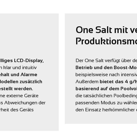
One Salt mit 
Produktionsm
elliges LCD-Display,
Der One Salt verfügt über 
 klar und intuitiv
Betrieb und den Boost-Mo
halt und Alarme
beispielsweise nach intens
odellen zusätzlich
Außerdem
bietet das 4 g
stellt werden.
basierend auf dem Poolvo
ne externe Geräte
die tatsächlichen Poolbedin
ass Abweichungen der
passenden Modus zu wählen
rheit des Geräts
den Einsatz herkömmlicher c