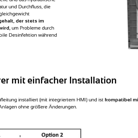
tur und Durchfluss, die
gleichgewicht
ehalt, der stets im
wird,
um Probleme durch
abile Desinfektion während
r mit einfacher Installation
leitung installiert (mit integriertem HMI) und ist
kompatibel m
n Anlagen ohne größere Änderungen.