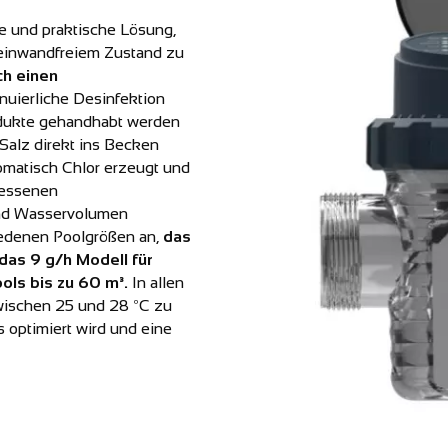
le und praktische Lösung,
einwandfreiem Zustand zu
ch einen
nuierliche Desinfektion
odukte gehandhabt werden
Salz direkt ins Becken
omatisch Chlor erzeugt und
messenen
 und Wasservolumen
hiedenen Poolgrößen an,
das
 das 9 g/h Modell für
ols bis zu 60 m³.
In allen
zwischen 25 und 28 ºC zu
s optimiert wird und eine