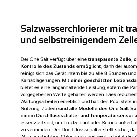
Salzwasserchlorierer mit t
und selbstreinigendem Zel
Der One Salt verfügt über eine
transparente Zelle, d
Kontrolle des Zustands ermöglicht,
dank der autom
reinigt sich das Gerät intern bis zu alle 8 Stunden und
Kalkablagerungen.
Mit einer geschätzten Lebensd
bietet es eine langanhaltende Leistung, sofern die Pa
vorgegebenen Werte gehalten werden. Dies reduzier
Wartungsarbeiten erheblich und hält den Pool stets i
Nutzung. Zudem
sind alle Modelle des One Salt Sa
einem Durchflussschalter und Temperatursensor a
essenziell sind, um Trockenlauf oder Betrieb außerh
zu vermeiden. Der Durchflussschalter stellt sicher, da
Wasserzirkulation Chlor produziert wird, schützt die 