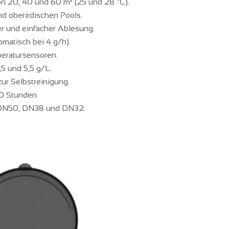
 20, 40 und 60 m³ (25 und 28 ºC).
d oberirdischen Pools.
er und einfacher Ablesung.
matisch bei 4 g/h).
peratursensoren.
5 und 5,5 g/L.
ur Selbstreinigung.
0 Stunden.
t DN50, DN38 und DN32.