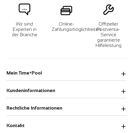
Wir sind
Online-
Offizieller
Experten in
Zahlungsmöglichkeiten
Postventa-
der Branche
Service
garantierte
Hilfeleistung
Mein Time⁴Pool
Login
Kundeninformationen
Ausloggen
Über uns
Rechtliche Informationen
Streitbeilegung
KONTAKT
Impressum
Kontakt
Datenschutzerklärung