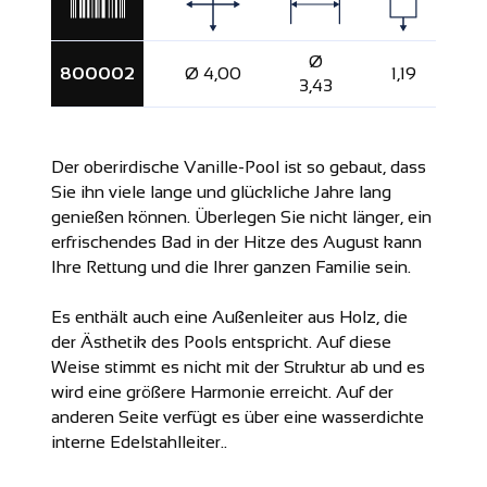
Ø
800002
Ø 4,00
1,19
1
3,43
Der oberirdische Vanille-Pool ist so gebaut, dass
Sie ihn viele lange und glückliche Jahre lang
genießen können. Überlegen Sie nicht länger, ein
erfrischendes Bad in der Hitze des August kann
Ihre Rettung und die Ihrer ganzen Familie sein.
Es enthält auch eine Außenleiter aus Holz, die
der Ästhetik des Pools entspricht. Auf diese
Weise stimmt es nicht mit der Struktur ab und es
wird eine größere Harmonie erreicht. Auf der
anderen Seite verfügt es über eine wasserdichte
interne Edelstahlleiter..