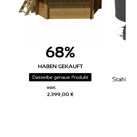
68%
HABEN GEKAUFT
Dasselbe genaue Produkt
Stahlpoo
von:
2.399,00 €