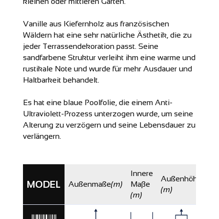
kleinen oder mittleren Garten.
Vanille
aus Kiefernholz aus französischen
Wäldern
hat eine sehr natürliche Ästhetik, die zu
jeder Terrassendekoration passt. Seine
sandfarbene Struktur verleiht ihm eine warme und
rustikale Note und wurde für mehr Ausdauer und
Haltbarkeit behandelt.
Es hat eine blaue Poolfolie, die einem Anti-
Ultraviolett-Prozess unterzogen wurde, um seine
Alterung zu verzögern und seine Lebensdauer zu
verlängern.
Innere
In
Außenhöhe
MODEL
Außenmaße
(m)
Maβe
H
(m)
(m)
(m