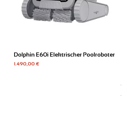
Dolphin E60i Elektrischer Poolroboter
1.490,00 €
Wär
von:
649