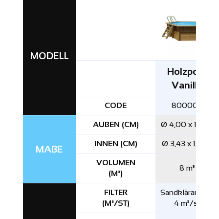
MODELL
Holzpool
Vanille
CODE
800002
AUΒEN (CM)
Ø 4,00 x 1,19 m
INNEN (CM)
Ø 3,43 x 1,16 m
MAΒE
VOLUMEN
8 m³
(M³)
FILTER
Sandkläranlage
(M³/ST)
4 m³/st