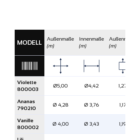
Außenmaße
Innenmaße
Außenmaße
MODELL
(m)
(m)
(m)
Violette
Ø5,00
Ø4,42
1,27
800003
Ananas
Ø 4,28
Ø 3,76
1,17
790210
Vanille
Ø 4,00
Ø 3,43
1,19
800002
Lili