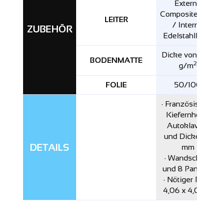
Externe
Compositeleiter
LEITER
/ Interne
ZUBEHÖR
Edelstahlleiter
Dicke von 200
BODENMATTE
2
g/m
FOLIE
50/100
· Französischer
Kiefernholz-
Autoklav IV
und Dicke 46
DETAILS
mm
· Wandschutz
und 8 Paneele
· Nötiger Platz
4,06 x 4,06 m