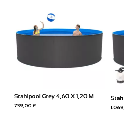
Stahlpool Grey 4,60 X 1,20 M
Stahlpoo
739,00 €
1.069,00 