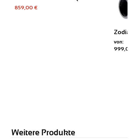
859,00 €
Zodiac G
von:
999,00 €
Weitere Produkte