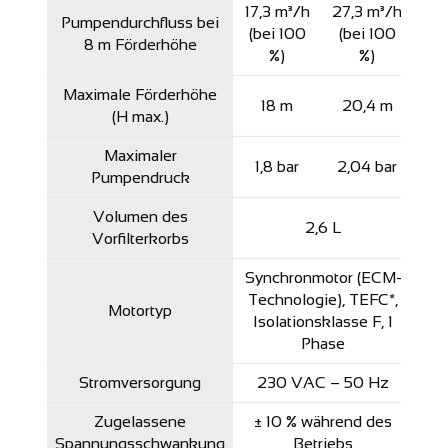
17,3 m³/h
27,3 m³/h
Pumpendurchfluss bei
(bei 100
(bei 100
8 m Förderhöhe
%)
%)
Maximale Förderhöhe
18 m
20,4 m
(H max.)
Maximaler
1,8 bar
2,04 bar
Pumpendruck
Volumen des
2,6 L
Vorfilterkorbs
Synchronmotor (ECM-
Technologie), TEFC*,
Motortyp
Isolationsklasse F, 1
Phase
Stromversorgung
230 VAC – 50 Hz
Zugelassene
± 10 % während des
Spannungsschwankung
Betriebs