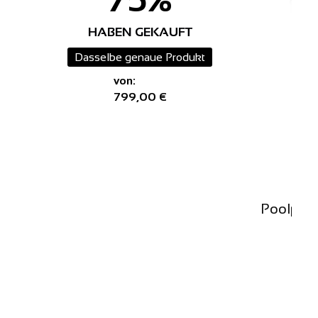
HABEN GEKAUFT
Dasselbe genaue Produkt
von:
799,00 €
Poolpump