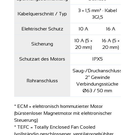
3 × 1,5 mm² · Kabel
Kabelquerschnitt / Typ
3G1,5
Elektrischer Schutz
10 A
16 A
10 A (5 ×
16 A (5 ×
Sicherung
20 mm)
20 mm)
Schutzart des Motors
IPX5
Saug-/Druckanschluss
2” Gewinde
Rohranschluss
Verbindungsstücke
Ø63 / 50 mm
* ECM = elektronisch kommutierter Motor
(bürstenloser Magnetmotor mit elektronischer
Steuerung)
* TEFC = Totally Enclosed Fan Cooled
(vollständig geschlossener, ventilatorgekühlter