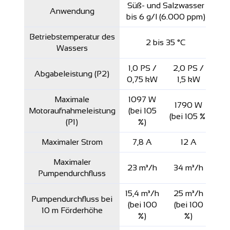
Süß- und Salzwasser
Anwendung
bis 6 g/l (6.000 ppm)
Betriebstemperatur des
2 bis 35 °C
Wassers
1,0 PS /
2,0 PS /
Abgabeleistung (P2)
0,75 kW
1,5 kW
Maximale
1097 W
1790 W
Motoraufnahmeleistung
(bei 105
(bei 105 %)
(P1)
%)
Maximaler Strom
7,8 A
12 A
Maximaler
23 m³/h
34 m³/h
Pumpendurchfluss
15,4 m³/h
25 m³/h
Pumpendurchfluss bei
(bei 100
(bei 100
10 m Förderhöhe
%)
%)