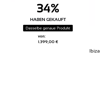
34%
HABEN GEKAUFT
Dasselbe genaue Produkt
von:
1.399,00 €
Ibiza To