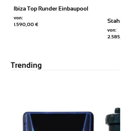
Ibiza Top Runder Einbaupool
von:
Stahlwa
1.590,00 €
von:
2.585,00 
Trending