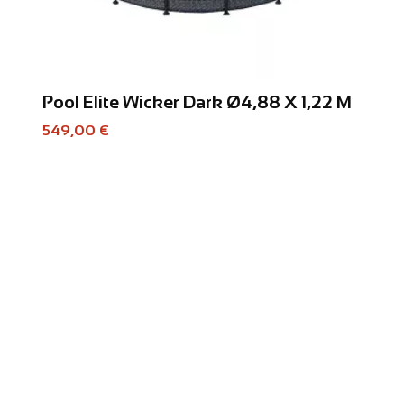
Pool Elite Wicker Dark Ø4,88 X 1,22 M
549,00 €
Pool
699