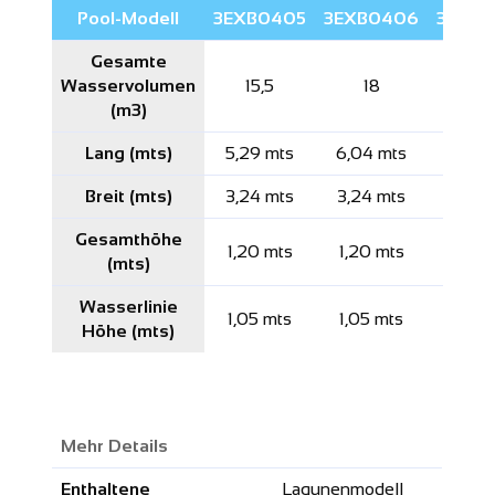
Pool-Modell
3EXB0405
3EXB0406
3EXB
Gesamte
Wasservolumen
15,5
18
23
(m3)
Lang (mts)
5,29 mts
6,04 mts
7,04 
Breit (mts)
3,24 mts
3,24 mts
3,54 
Gesamthöhe
1,20 mts
1,20 mts
1,20 
(mts)
Wasserlinie
1,05 mts
1,05 mts
1,05 
Höhe (mts)
Mehr Details
Enthaltene
Lagunenmodell