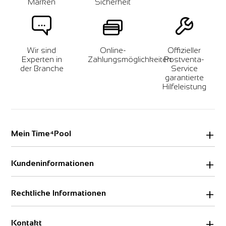
Marken
Sicherheit
Wir sind
Online-
Offizieller
Experten in
Zahlungsmöglichkeiten
Postventa-
der Branche
Service
garantierte
Hilfeleistung
Mein Time⁴Pool
Login
Kundeninformationen
Ausloggen
Über uns
Rechtliche Informationen
Streitbeilegung
KONTAKT
Impressum
Kontakt
Datenschutzerklärung