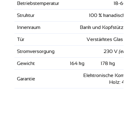
Betriebstemperatur
18-60 °C
Struktur
100 % kanadisches Fi
Innenraum
Bank und Kopfstützen aus
Tür
Verstärktes Glas mit 8
Stromversorgung
230 V
(einphas
Gewicht
164 kg
178 kg
19
Elektronische Komponent
Garantie
Holz: 4 Jahre