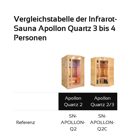
Vergleichstabelle der Infrarot-
Sauna Apollon Quartz 3 bis 4
Personen
Apollon
Apollon
Apo
Quartz 2
Quartz 2/3
Qua
SN-
SN-
S
Referenz
APOLLON-
APOLLON-
APO
Q2
Q2C