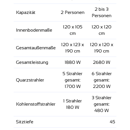
2 bis 3
Kapazität
2 Personen
3 Pe
Personen
120 x 105
120 x 120
153 
Innenbodenmaße
cm
cm
120 x 123 x
120 x 120 x
153 x
Gesamtaußenmaße
190 cm
190 cm
19
Gesamtleistung
1880 W
2680 W
28
5 Strahler
6 Strahler
6 St
Quarzstrahler
gesamt:
gesamt:
ges
1700 W
2200 W
26
3 Strahler
1 Strahler
1 St
Kohlenstoffstrahler
gesamt:
180 W
22
480 W
Sitztiefe
45 cm