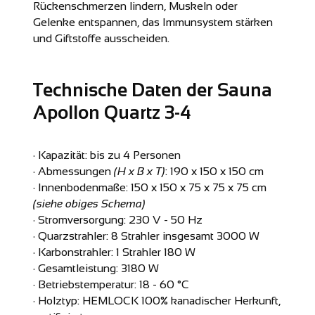
Rückenschmerzen lindern, Muskeln oder
Gelenke entspannen, das Immunsystem stärken
und Giftstoffe ausscheiden.
Technische Daten der Sauna
Apollon Quartz 3-4
· Kapazität:
bis zu 4 Personen
· Abmessungen
(H x B x T)
:
190 x 150 x 150 cm
· Innenbodenmaße:
150 x 150 x 75 x 75 x 75 cm
(siehe obiges Schema)
· Stromversorgung:
230 V - 50 Hz
· Quarzstrahler:
8 Strahler insgesamt 3000 W
· Karbonstrahler:
1 Strahler 180 W
· Gesamtleistung:
3180 W
· Betriebstemperatur:
18 - 60 °C
· Holztyp:
HEMLOCK 100% kanadischer Herkunft,